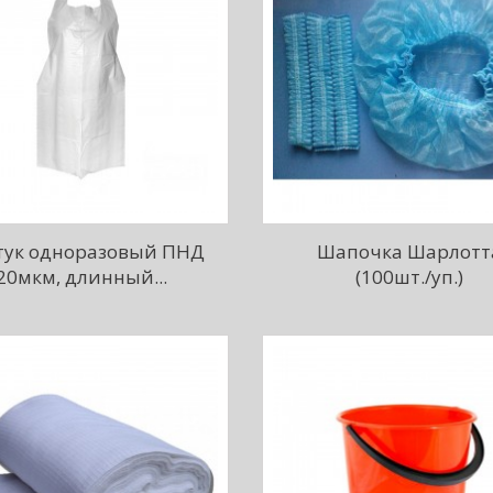
тук одноразовый ПНД
Шапочка Шарлотт
20мкм, длинный...
(100шт./уп.)