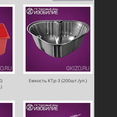
Х)
Емкость КТр-3 (200шт./уп.)
)