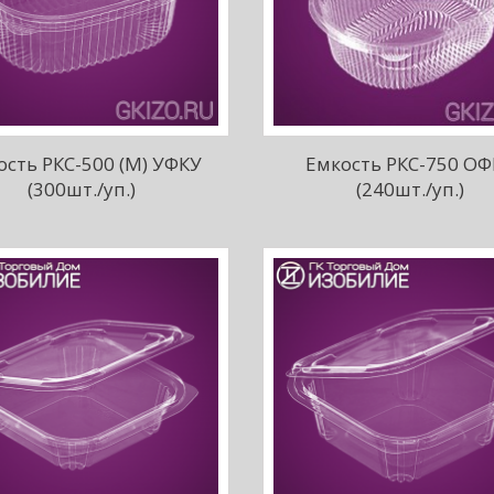
ость РКС-500 (М) УФКУ
Емкость РКС-750 ОФ
(300шт./уп.)
(240шт./уп.)