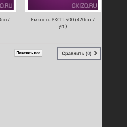
0шт/
Емкость РКСП-500 (420шт./
уп.)
Показать все
Сравнить (
0
)