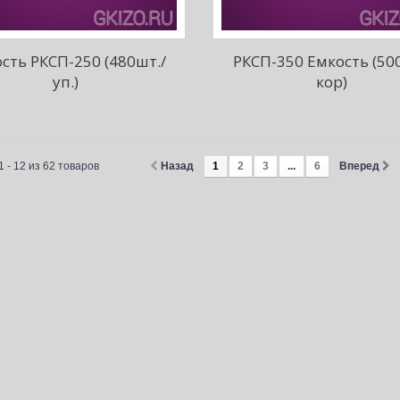
сть РКСП-250 (480шт./
РКСП-350 Емкость (50
уп.)
кор)
 - 12 из 62 товаров
Назад
1
2
3
...
6
Вперед