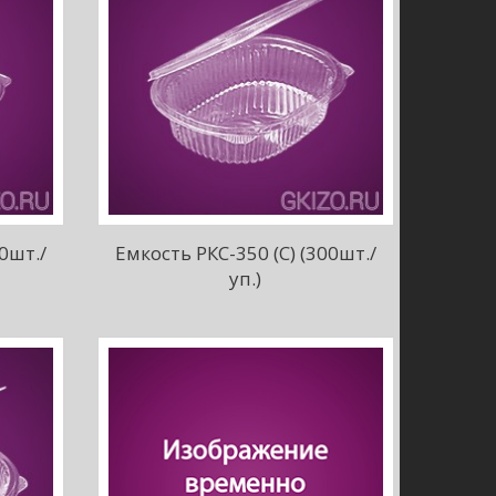
0шт./
Емкость РКС-350 (С) (300шт./
уп.)