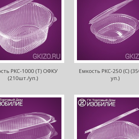
сть РКС-1000 (Т) ОФКУ
Емкость РКС-250 (С) (35
(210шт./уп.)
уп.)