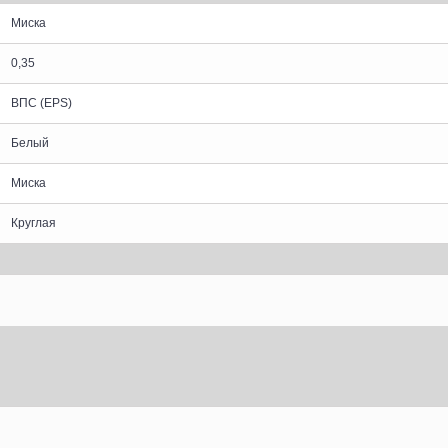
Миска
0,35
ВПС (EPS)
Белый
Миска
Круглая