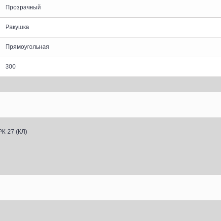
Прозрачный
Ракушка
Прямоугольная
300
К-27 (КЛ)