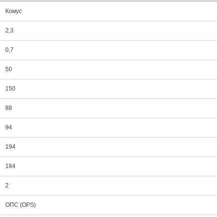
Комус
2,3
0,7
50
150
88
94
194
184
2
ОПС (OPS)