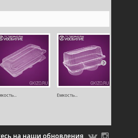
кость...
Емкость...
Емкость..
есь на наши обновления