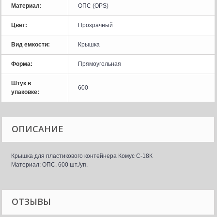
Материал:
ОПС (OPS)
Цвет:
Прозрачный
Вид емкости:
Крышка
Форма:
Прямоугольная
Штук в
600
упаковке:
ОПИСАНИЕ
Крышка для пластикового контейнера Комус С-18К
Материал: ОПС. 600 шт./уп.
ОТЗЫВЫ