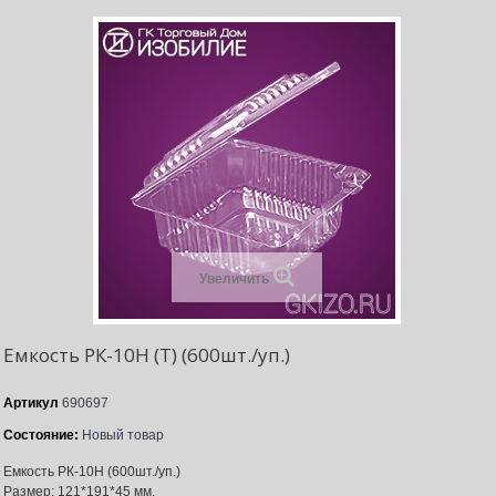
Увеличить
Емкость РК-10Н (Т) (600шт./уп.)
Артикул
690697
Состояние:
Новый товар
Емкость РК-10Н (600шт./уп.)
Размер: 121*191*45 мм.