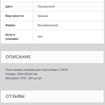
Цвет:
Прозрачный
Вид емкости:
Крышка
Форма:
Восьмигранная
Штук в
500
упаковке:
ОПИСАНИЕ
Пластиковая упаковка для торта Комус Т-201К
Размер: 185x185x92 мм.
Материал: ОПС. 500 шт./уп.
ОТЗЫВЫ