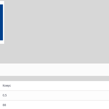
Комус
0,5
88